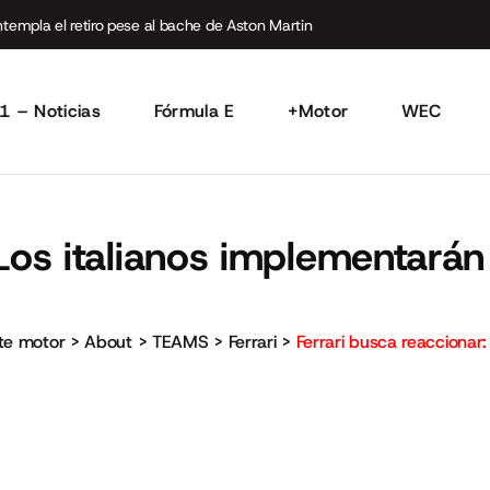
empla el retiro pese al bache de Aston Martin
1 – Noticias
Fórmula E
+Motor
WEC
Los italianos implementarán 
rte motor
>
About
>
TEAMS
>
Ferrari
>
Ferrari busca reaccionar: