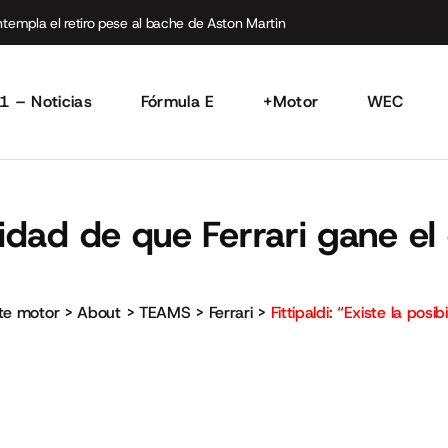
empla el retiro pese al bache de Aston Martin
1 – Noticias
Fórmula E
+Motor
WEC
ibilidad de que Ferrari gane
rte motor
>
About
>
TEAMS
>
Ferrari
>
Fittipaldi: “Existe la po