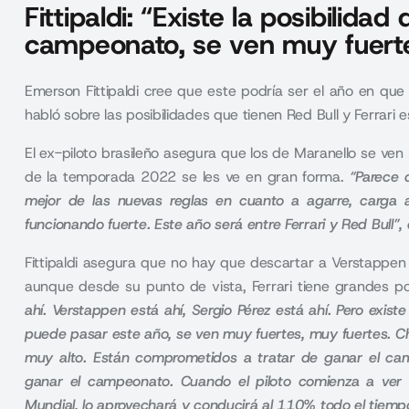
Fittipaldi: “Existe la posibilidad
campeonato, se ven muy fuert
Emerson Fittipaldi cree que este podría ser el año en qu
habló sobre las posibilidades que tienen Red Bull y Ferrari e
El ex-piloto brasileño asegura que los de
Maranello
se ven 
de la temporada 2022 se les ve en gran forma.
“Parece 
mejor de las nuevas reglas en cuanto a agarre, carga 
funcionando fuerte. Este año será entre Ferrari y Red Bull”, 
Fittipaldi asegura que no hay que descartar a
Verstappen
aunque desde su punto de vista, Ferrari tiene grandes p
ahí. Verstappen está ahí, Sergio Pérez está ahí. Pero exis
puede pasar este año, se ven muy fuertes, muy fuertes. Ch
muy alto. Están comprometidos a tratar de ganar el cam
ganar el campeonato. Cuando el piloto comienza a ver
Mundial, lo aprovechará y conducirá al 110% todo el tiempo