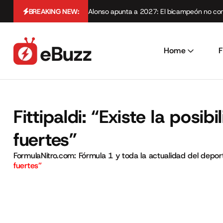
BREAKING NEW:
Alonso apunta a 2027: El bicampeón no cont
Home
F
Fittipaldi: “Existe la pos
fuertes”
FormulaNitro.com: Fórmula 1 y toda la actualidad del depo
fuertes”