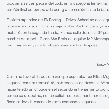
proclamarse campeona del título en la categoría femenina.
colofón final de temporada con gran emoción hasta la ban
El piloto argentino de
FA Racing – Drivex School
se consagr
la primera consiguió una trabajada Pole Position, para ya e
meta. Ya en la segunda tanda, Franco salió desde la 3ª po
hombre de la pole,
Glenn Van Berlo
del equipo
MP Motorsp
piloto argentino, que le rebasó unas vueltas después.
http://f
Quien no tuvo el fin de semana que esperaba fue
Kilian Me
segunda carrera terminó 4º, habiendo salido desde la 8ª pos
había tenido un choque en el segundo entrenamiento cron
colocarse undécimo, no fue suficiente para mantener el s
Berlo
se llevó la corona de plata acabando segundo.