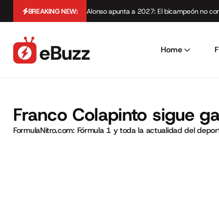
BREAKING NEW:
Alonso apunta a 2027: El bicampeón no cont
Home
F
Franco Colapinto sigue ga
FormulaNitro.com: Fórmula 1 y toda la actualidad del depo