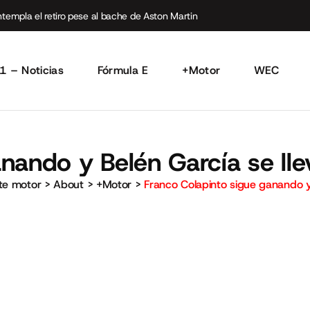
empla el retiro pese al bache de Aston Martin
1 – Noticias
Fórmula E
+Motor
WEC
nando y Belén García se lle
rte motor
>
About
>
+Motor
>
Franco Colapinto sigue ganando y 