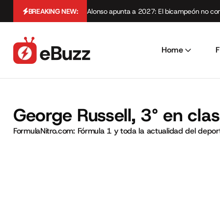
BREAKING NEW:
Alonso apunta a 2027: El bicampeón no cont
Home
F
George Russell, 3° en clas
FormulaNitro.com: Fórmula 1 y toda la actualidad del depo