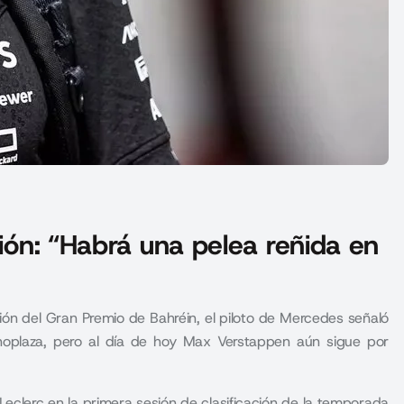
ción: “Habrá una pelea reñida en
ción del Gran Premio de Bahréin, el piloto de Mercedes señaló
oplaza, pero al día de hoy Max Verstappen aún sigue por
eclerc en la primera sesión de clasificación de la temporada