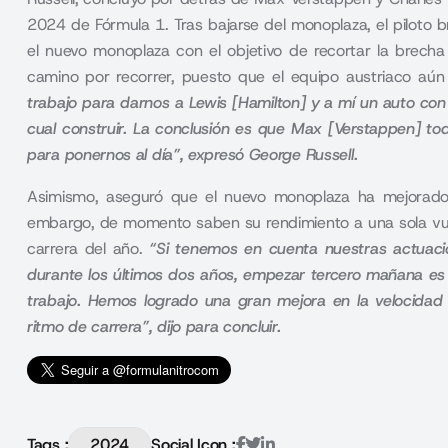
2024 de Fórmula 1. Tras bajarse del monoplaza, el piloto
el nuevo monoplaza con el objetivo de recortar la brec
camino por recorrer, puesto que el equipo austriaco aún
trabajo para darnos a Lewis [Hamilton] y a mí un auto co
cual construir. La conclusión es que Max [Verstappen] t
para ponernos al día”, expresó George Russell.
Asimismo, aseguró que el nuevo monoplaza ha mejorad
embargo, de momento saben su rendimiento a una sola vue
carrera del año.
“Si tenemos en cuenta nuestras actuacio
durante los últimos dos años, empezar tercero mañana es
trabajo. Hemos logrado una gran mejora en la velocida
ritmo de carrera”, dijo para concluir.
Tags :
2024
Social Icon :