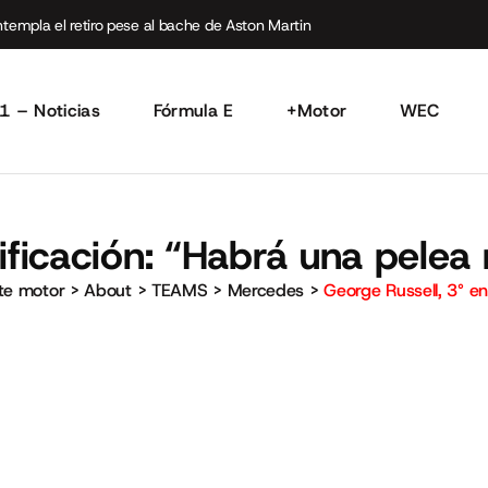
empla el retiro pese al bache de Aston Martin
1 – Noticias
Fórmula E
+Motor
WEC
ificación: “Habrá una pelea 
rte motor
>
About
>
TEAMS
>
Mercedes
>
George Russell, 3° en