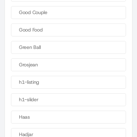
Good Couple
Good Food
Green Ball
Grosjean
h1-listing
h1-slider
Haas
Hadjar