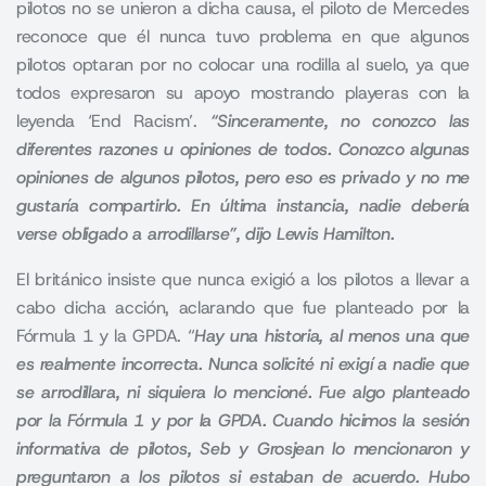
pilotos no se unieron a dicha causa, el piloto de Mercedes
reconoce que él nunca tuvo problema en que algunos
pilotos optaran por no colocar una rodilla al suelo, ya que
todos expresaron su apoyo mostrando playeras con la
leyenda ‘End Racism’.
“Sinceramente, no conozco las
diferentes razones u opiniones de todos.
Conozco algunas
opiniones de algunos pilotos, pero eso es privado y no me
gustaría compartirlo
. En última instancia, nadie debería
verse obligado a arrodillarse”, dijo Lewis Hamilton.
El británico insiste que nunca exigió a los pilotos a llevar a
cabo dicha acción, aclarando que fue planteado por la
Fórmula 1 y la GPDA. “
Hay una historia, al menos una que
es realmente incorrecta.
Nunca solicité ni exigí a nadie que
se arrodillara, ni siquiera lo mencioné. Fue algo planteado
por la Fórmula 1 y por la GPDA.
Cuando hicimos la sesión
informativa de pilotos, Seb y Grosjean lo mencionaron y
preguntaron a los pilotos si estaban de acuerdo. Hubo