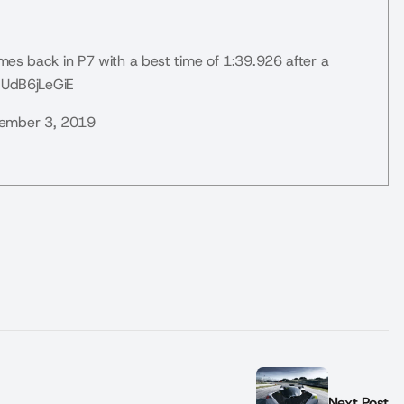
s back in P7 with a best time of 1:39.926 after a
/UdB6jLeGiE
ember 3, 2019
Next Post