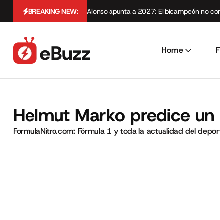
BREAKING NEW:
Alonso apunta a 2027: El bicampeón no cont
Home
F
Helmut Marko predice un 
FormulaNitro.com: Fórmula 1 y toda la actualidad del depo