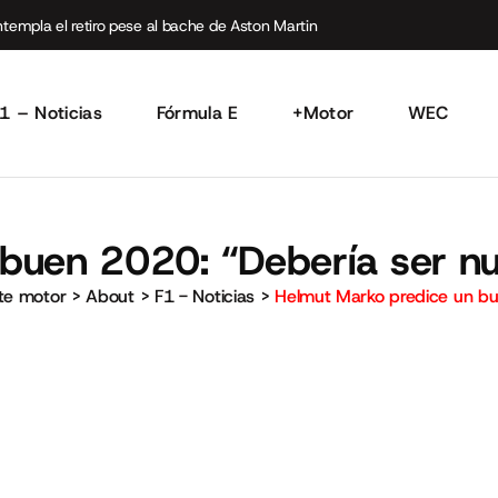
empla el retiro pese al bache de Aston Martin
1 – Noticias
Fórmula E
+Motor
WEC
buen 2020: “Debería ser nu
rte motor
>
About
>
F1 - Noticias
>
Helmut Marko predice un bu