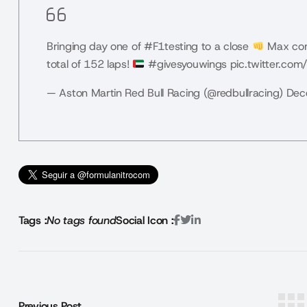
Bringing day one of
#F1testing
to a close
Max come
total of 152 laps!
#givesyouwings
pic.twitter.com
— Aston Martin Red Bull Racing (@redbullracing)
Dec
Tags :
No tags found
Social Icon :
Previous Post