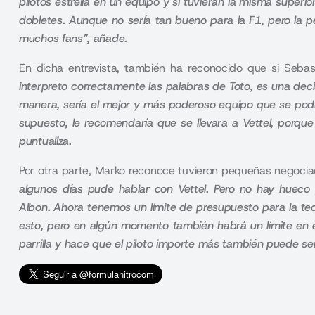
pilotos estrella en un equipo y si tuvieran la misma super
dobletes. Aunque no sería tan bueno para la F1, pero la pe
muchos fans”, añade.
En dicha entrevista, también ha reconocido que si Sebas
interpreto correctamente las palabras de Toto, es una dec
manera, sería el mejor y más poderoso equipo que se podrí
supuesto, le recomendaría que se llevara a Vettel, porque 
puntualiza
.
Por otra parte, Marko reconoce tuvieron pequeñas negociac
algunos días pude hablar con Vettel. Pero no hay huec
Albon
. Ahora tenemos un límite de presupuesto para la te
esto, pero en algún momento también habrá un límite en el s
parrilla y hace que el piloto importe más también puede se