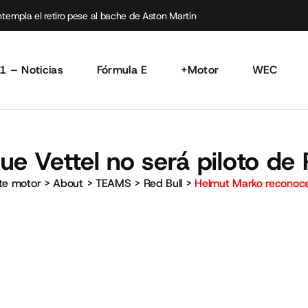
empla el retiro pese al bache de Aston Martin
1 – Noticias
Fórmula E
+Motor
WEC
e Vettel no será piloto de 
rte motor
>
About
>
TEAMS
>
Red Bull
>
Helmut Marko reconoce 