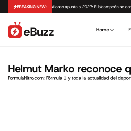
BREAKING NEW:
Alonso apunta a 2027: El bicampeón no cont
Home
F
Helmut Marko reconoce qu
FormulaNitro.com: Fórmula 1 y toda la actualidad del depo