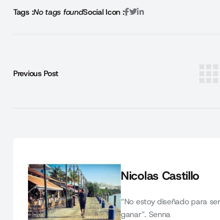
Tags :
No tags found
Social Icon :
Previous Post
Nicolas Castillo
“No estoy diseñado para ser
ganar”. Senna