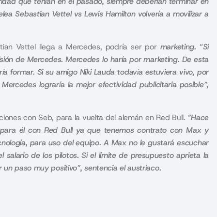
ioridad que tenían en el pasado, siempre deberían terminar en
lea Sebastian Vettel vs Lewis Hamilton volvería a movilizar a
tian Vettel llega a Mercedes, podría ser por
marketing.
“
Si
isión de Mercedes. Mercedes lo haría por marketing.
De esta
a formar. Si su amigo Niki Lauda todavía estuviera vivo, por
Mercedes lograría la mejor efectividad publicitaria posible”,
iones con Seb, para la vuelta del alemán en Red Bull.
“
Hace
o para él con Red Bull ya que tenemos contrato con Max y
cnología, para uso del equipo.
A Max no le gustará escuchar
alario de los pilotos. Si el límite de presupuesto aprieta la
r un paso muy positivo”
, sentencia el austriaco.