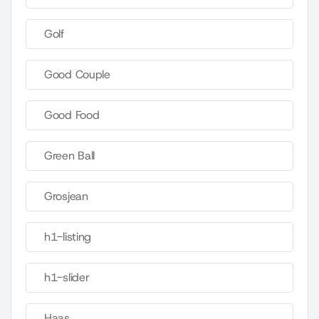
Golf
Good Couple
Good Food
Green Ball
Grosjean
h1-listing
h1-slider
Haas