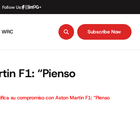
Follow Us:
WRC
Subscribe Now
Subscribe Now
tin F1: “Pienso
tifica su compromiso con Aston Martin F1: “Pienso