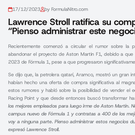
17/12/2023
by FormulaNitro.com
Lawrence Stroll ratifica su co
“Pienso administrar este nego
Recientemente comenzó a circular el rumor sobre la po
abandonar el proyecto de Aston Martin F1, debido a que 
2023 de Fórmula 1, pese a que progresaron significativam
Se dijo que, la petrolera qatarí, Aramco, mostró un gran i
habían hecho una oferta de compra significativa al magna
estos rumores y habló sobre la posibilidad de vender el
Racing Point y que desde entonces buscó transformar hast
los mejores empleados para luego irme de Aston Martin. No 
campus nuevo de Fórmula 1 y contratas a 400 de los mejo
voy a ninguna parte. Pienso administrar estos negocios d
expresó Lawrence Stroll.