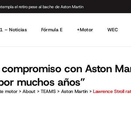
empla el retiro pese al bache de Aston Martin
1 – Noticias
Fórmula E
+Motor
WEC
su compromiso con Aston Mar
 por muchos años”
rte motor
>
About
>
TEAMS
>
Aston Martin
>
Lawrence Stroll ra