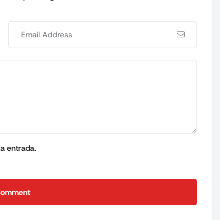
ta entrada.
Comment
Comment