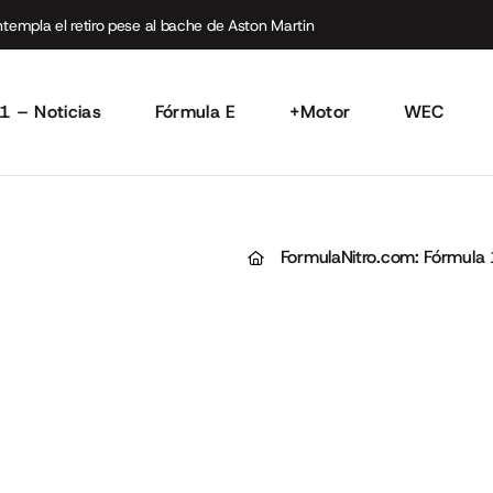
empla el retiro pese al bache de Aston Martin
1 – Noticias
Fórmula E
+Motor
WEC
FormulaNitro.com: Fórmula 