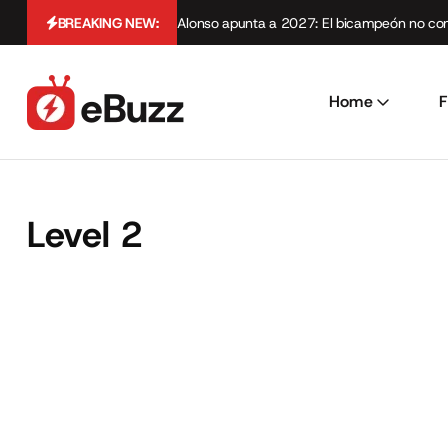
BREAKING NEW:
Alonso apunta a 2027: El bicampeón no cont
Home
F
Level 2