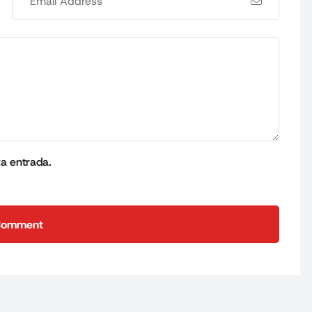
ta entrada.
Comment
Comment