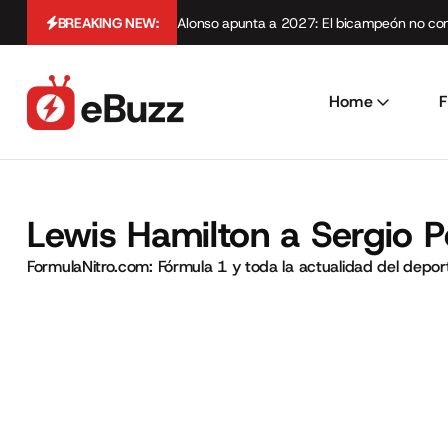
BREAKING NEW:
Alonso apunta a 2027: El bicampeón no cont
Home
F
Lewis Hamilton a Sergio P
FormulaNitro.com: Fórmula 1 y toda la actualidad del depo