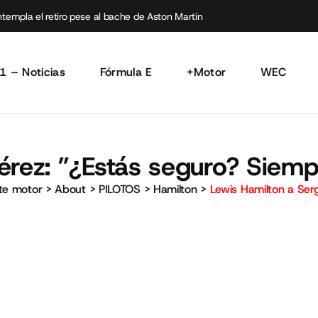
empla el retiro pese al bache de Aston Martin
1 – Noticias
Fórmula E
+Motor
WEC
érez: ”¿Estás seguro? Siemp
rte motor
>
About
>
PILOTOS
>
Hamilton
>
Lewis Hamilton a Serg