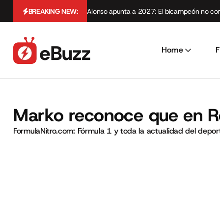
BREAKING NEW:
Alonso apunta a 2027: El bicampeón no cont
Home
F
Marko reconoce que en Re
FormulaNitro.com: Fórmula 1 y toda la actualidad del depo