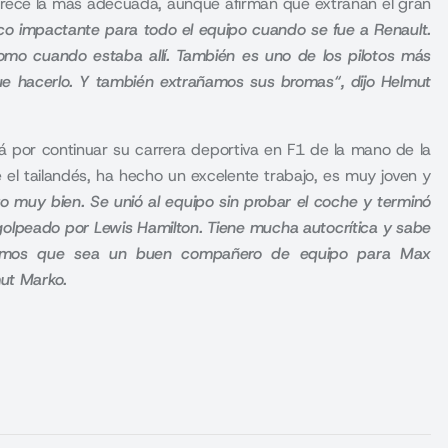
arece la más adecuada, aunque afirman que extrañan el gran
co impactante para todo el equipo cuando se fue a Renault.
como cuando estaba allí. También es uno de los pilotos más
e hacerlo. Y también extrañamos sus bromas“, dijo Helmut
tá por continuar su carrera deportiva en F1 de la mano de la
el tailandés, ha hecho un excelente trabajo, es muy joven y
izo muy bien. Se unió al equipo sin probar el coche y terminó
golpeado por Lewis Hamilton. Tiene mucha autocrítica y sabe
ramos que sea un buen compañero de equipo para Max
mut Marko
.