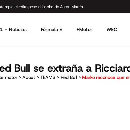
empla el retiro pese al bache de Aston Martin
1 – Noticias
Fórmula E
+Motor
WEC
d Bull se extraña a Ricciar
rte motor
>
About
>
TEAMS
>
Red Bull
>
Marko reconoce que en 