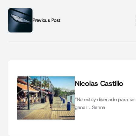
Previous Post
Nicolas Castillo
“No estoy diseñado para ser
ganar”. Senna