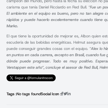
campeón del mundo, pero hasta la fecha su elección no p
carisma que tenía Daniel Ricciardo en Red Bull. “
Fue un po
El ambiente en el equipo es bueno
, pero no tan alegre 
rápidos y puede hacerlo excelentemente cuando tiene qu
Marko
.
El que tiene la oportunidad de mejorar es, Albon quien es
escudería de las bebidas energéticas. Helmut asegura que 
puede conseguir grandes cosas con el equipo. “
Alex lo h
en puntos en cada carrera, excepto en Brasil, cuando fue 
dónde puede progresar
. Todo es muy positivo. Espe
Verstappen este año“, concluye el asesor de Red Bull, Hel
Tags :
No tags found
Social Icon :