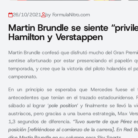
26/10/2021
by FormulaNitro.com
Martin Brundle se siente “privil
Hamilton y Verstappen
Martin Brundle confesó que disfrutó mucho del Gran Premi
sentirse afortunado por estar presenciando el papelón
temporada, y cree que la victoria del piloto holandés el p
campeonato.
En un principio se esperaba que Mercedes fuese el fa
antecedentes que tenían en el trazado estadounidense. P
sábado al lograr ‘
pole position’
y finalmente se llevó la v
austriacos, pero gracias a una buena estrategia, Max
Ver
1,3 segundos de diferencia.
“Tuvo suerte de que Pérez est
posición [refiriéndose al comienzo de la carrera]. En Red B
dice Martin Brundle en su columna para Sky Sports.