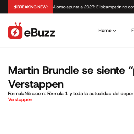
BREAKING NEW:
Alonso apunta a 2027: El bicampeón no cont
Home
F
Martin Brundle se siente “
Verstappen
FormulaNitro.com: Fórmula 1 y toda la actualidad del depo
Verstappen