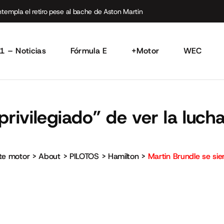
empla el retiro pese al bache de Aston Martin
1 – Noticias
Fórmula E
+Motor
WEC
privilegiado” de ver la luch
rte motor
>
About
>
PILOTOS
>
Hamilton
>
Martin Brundle se sie