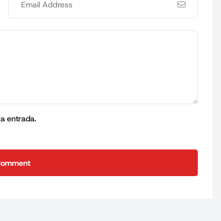
ta entrada.
Comment
Comment