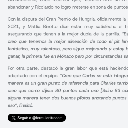
abandonar y Ricciardo no logró meterse en zona de puntos
Con la disputa del
Gran Premio de Hungría,
oficialmente l
2021, y Mattia Binotto dice estar muy satisfecho el t
asegurando que tienen a la mejor dupla de la parrilla. “
E
creo que tenemos la mejor alineación de todo el pit l
fantástico, muy talentoso, pero sigue mejorando y estoy
ganar, la primera fue en Mónaco pero por circunstancias s
Por otra parte, destacó la gran labor que está hacien
adaptado con el equipo. “
Creo que Carlos se está integr
manera es un gran punto de referencia para Charles tambi
creo que como dijiste 80 puntos cada uno [Sainz 83 con
alguna manera tener dos buenos pilotos anotando puntos 
eso”, finalizó.