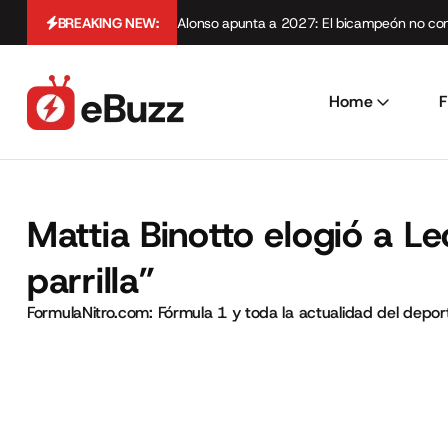
BREAKING NEW:
Alonso apunta a 2027: El bicampeón no cont
Home
F
Mattia Binotto elogió a Le
parrilla”
FormulaNitro.com: Fórmula 1 y toda la actualidad del depo