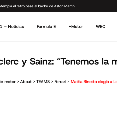
empla el retiro pese al bache de Aston Martin
1 – Noticias
Fórmula E
+Motor
WEC
clerc y Sainz: “Tenemos la m
rte motor
>
About
>
TEAMS
>
Ferrari
>
Mattia Binotto elogió a Le