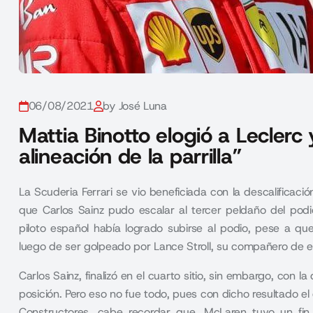
06/08/2021
by José Luna
Mattia Binotto elogió a Leclerc
alineación de la parrilla”
La Scuderia Ferrari se vio beneficiada con la descalificaci
que Carlos Sainz pudo escalar al tercer peldaño del pod
piloto español había logrado subirse al podio, pese a qu
luego de ser golpeado por Lance Stroll, su compañero de e
Carlos Sainz, finalizó en el cuarto sitio, sin embargo, con l
posición. Pero eso no fue todo, pues con dicho resultado el
Constructores, cabe recordar que, McLaren tuvo un fi