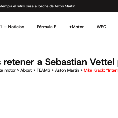
empla el retiro pese al bache de Aston Martin
1 – Noticias
Fórmula E
+Motor
WEC
 retener a Sebastian Vette
rte motor
>
About
>
TEAMS
>
Aston Martin
>
Mike Krack: “Inte