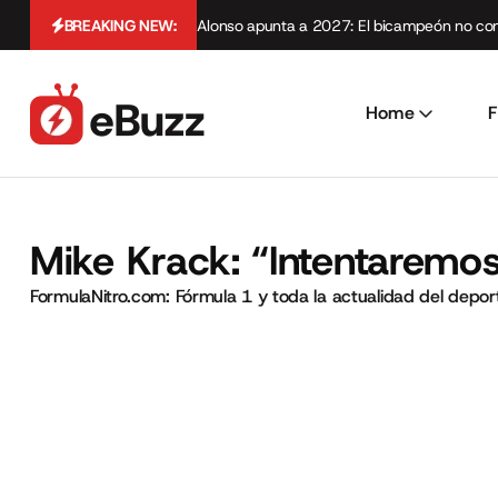
BREAKING NEW:
Alonso apunta a 2027: El bicampeón no cont
Home
F
Mike Krack: “Intentaremos
FormulaNitro.com: Fórmula 1 y toda la actualidad del depo