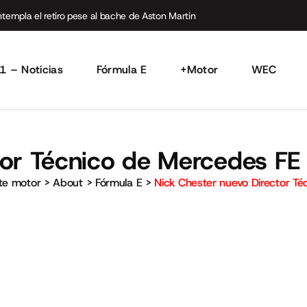
empla el retiro pese al bache de Aston Martin
1 – Noticias
Fórmula E
+Motor
WEC
tor Técnico de Mercedes FE
rte motor
>
About
>
Fórmula E
>
Nick Chester nuevo Director T