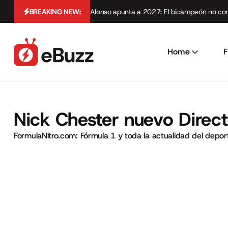
BREAKING NEW:
Alonso apunta a 2027: El bicampeón no cont
Home
F
Nick Chester nuevo Direc
FormulaNitro.com: Fórmula 1 y toda la actualidad del depo