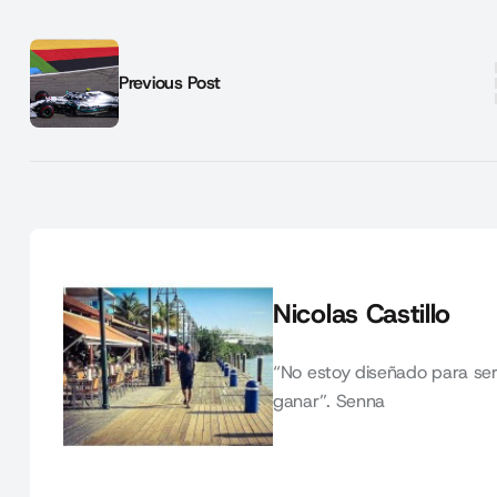
Previous Post
Nicolas Castillo
“No estoy diseñado para ser
ganar”. Senna