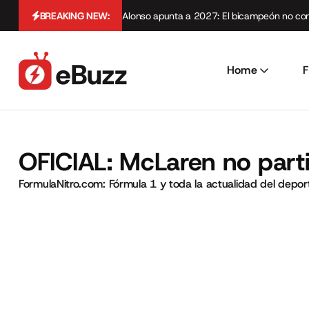
BREAKING NEW:
Alonso apunta a 2027: El bicampeón no cont
Home
F
OFICIAL: McLaren no parti
FormulaNitro.com: Fórmula 1 y toda la actualidad del depo