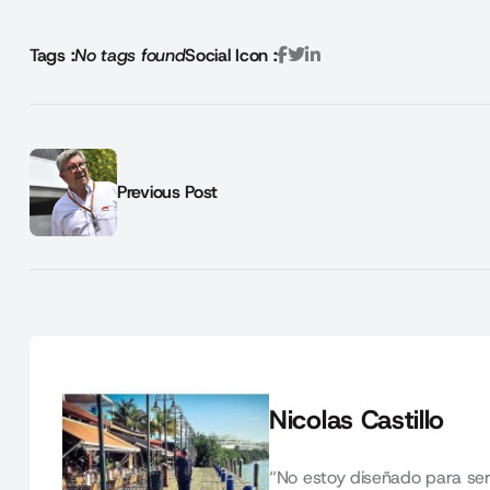
Tags :
No tags found
Social Icon :
Previous Post
Nicolas Castillo
“No estoy diseñado para ser