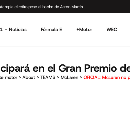
empla el retiro pese al bache de Aston Martin
1 – Noticias
Fórmula E
+Motor
WEC
cipará en el Gran Premio de
rte motor
>
About
>
TEAMS
>
McLaren
>
OFICIAL: McLaren no pa