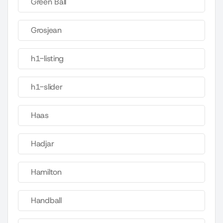
Green Ball
Grosjean
h1-listing
h1-slider
Haas
Hadjar
Hamilton
Handball