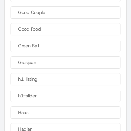
Good Couple
Good Food
Green Ball
Grosjean
h1-listing
h1-slider
Haas
Hadjar