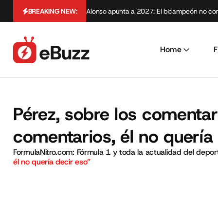
BREAKING NEW:
Alonso apunta a 2027: El bicampeón no cont
Home
F
Pérez, sobre los comenta
comentarios, él no quería
FormulaNitro.com: Fórmula 1 y toda la actualidad del depo
él no quería decir eso”