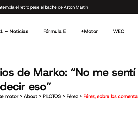
empla el retiro pese al bache de Aston Martin
1 – Noticias
Fórmula E
+Motor
WEC
rios de Marko: “No me sentí
 decir eso”
rte motor
>
About
>
PILOTOS
>
Pérez
>
Pérez, sobre los comenta