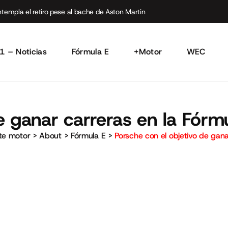
empla el retiro pese al bache de Aston Martin
1 – Noticias
Fórmula E
+Motor
WEC
e ganar carreras en la Fórm
rte motor
>
About
>
Fórmula E
>
Porsche con el objetivo de gana