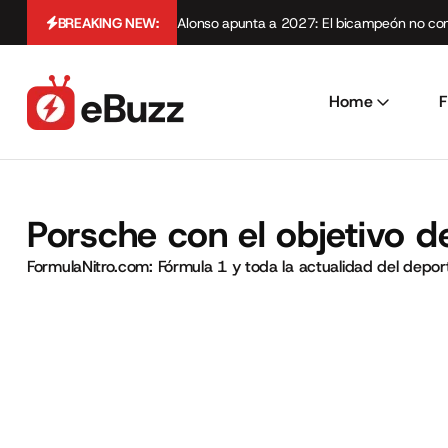
BREAKING NEW:
Alonso apunta a 2027: El bicampeón no cont
Home
F
Porsche con el objetivo d
FormulaNitro.com: Fórmula 1 y toda la actualidad del depo