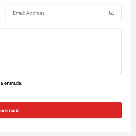
ta entrada.
Comment
Comment