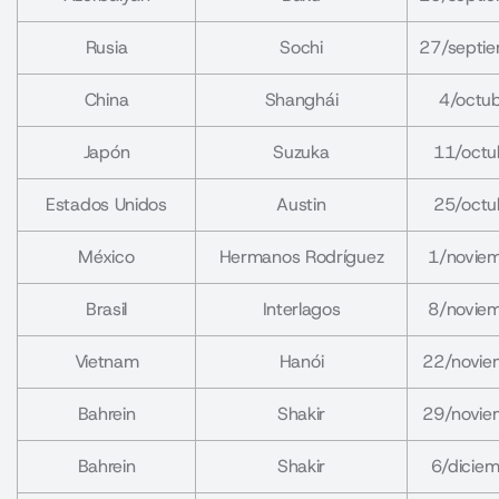
Rusia
Sochi
27/septi
China
Shanghái
4/octu
Japón
Suzuka
11/octu
Estados Unidos
Austin
25/octu
México
Hermanos Rodríguez
1/novie
Brasil
Interlagos
8/novie
Vietnam
Hanói
22/novie
Bahrein
Shakir
29/novie
Bahrein
Shakir
6/dicie