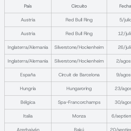
País
Circuito
Fech
Austria
Red Bull Ring
5/juli
Austria
Red Bull Ring
12/jul
Inglaterra/Alemania
Silverstone/Hockenheim
26/jul
Inglaterra/Alemania
Silverstone/Hockenheim
2/agos
España
Circuit de Barcelona
9/agos
Hungría
Hungaroring
23/ago
Bélgica
Spa-Francorchamps
30/ago
Italia
Monza
6/septie
Azerbaiyán
Bakú
20/septi