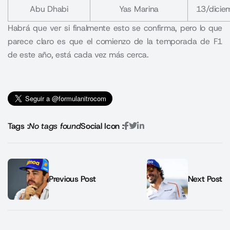
Abu Dhabi
Yas Marina
13/dicie
Habrá que ver si finalmente esto se confirma, pero lo que
parece claro es que el comienzo de la temporada de F1
de este año, está cada vez más cerca
.
Tags :
No tags found
Social Icon :
Previous Post
Next Post