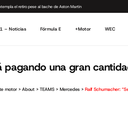
empla el retiro pese al bache de Aston Martin
1 – Noticias
Fórmula E
+Motor
WEC
á pagando una gran cantida
rte motor
>
About
>
TEAMS
>
Mercedes
>
Ralf Schumacher: “S