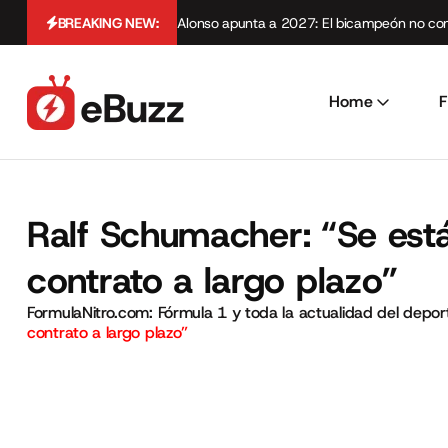
BREAKING NEW:
Alonso apunta a 2027: El bicampeón no cont
Home
F
Ralf Schumacher: “Se est
contrato a largo plazo”
FormulaNitro.com: Fórmula 1 y toda la actualidad del depo
contrato a largo plazo”