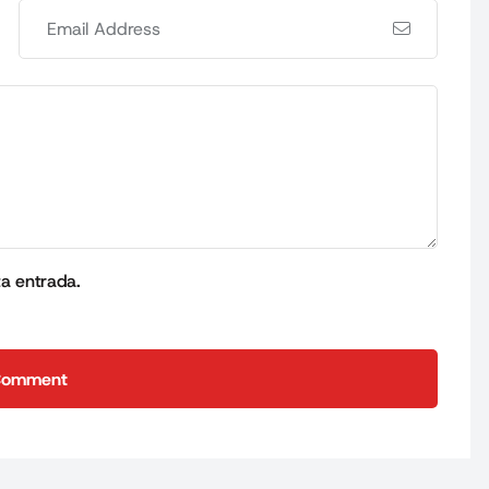
ta entrada.
Comment
Comment