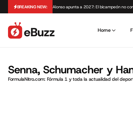
BREAKING NEW:
Alonso apunta a 2027: El bicampeón no cont
Home
F
Senna, Schumacher y Hamil
FormulaNitro.com: Fórmula 1 y toda la actualidad del depo