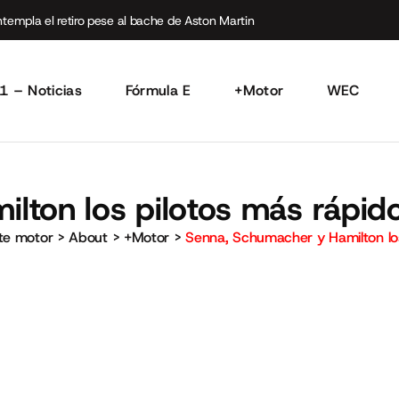
empla el retiro pese al bache de Aston Martin
1 – Noticias
Fórmula E
+Motor
WEC
ton los pilotos más rápidos
rte motor
>
About
>
+Motor
>
Senna, Schumacher y Hamilton los