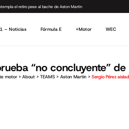
empla el retiro pese al bache de Aston Martin
1 – Noticias
Fórmula E
+Motor
WEC
 prueba “no concluyente” d
rte motor
>
About
>
TEAMS
>
Aston Martin
>
Sergio Pérez aisl