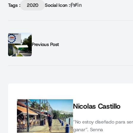
Tags :
2020
Social Icon :
Previous Post
Nicolas Castillo
“No estoy diseñado para ser
ganar”. Senna