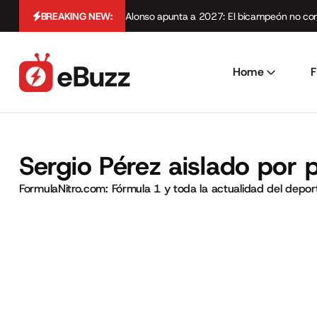
BREAKING NEW:
Alonso apunta a 2027: El bicampeón no cont
Home
F
Sergio Pérez aislado por
FormulaNitro.com: Fórmula 1 y toda la actualidad del depo