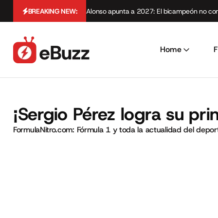
BREAKING NEW:
Alonso apunta a 2027: El bicampeón no cont
Home
F
¡Sergio Pérez logra su pri
FormulaNitro.com: Fórmula 1 y toda la actualidad del depo