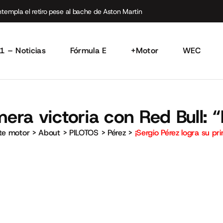
empla el retiro pese al bache de Aston Martin
1 – Noticias
Fórmula E
+Motor
WEC
mera victoria con Red Bull:
rte motor
>
About
>
PILOTOS
>
Pérez
>
¡Sergio Pérez logra su pr