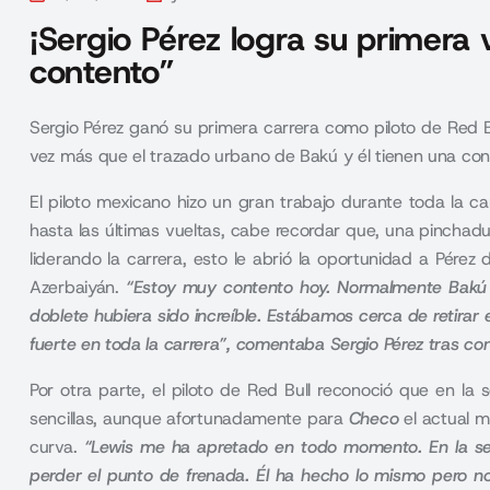
¡Sergio Pérez logra su primera 
contento”
Sergio Pérez ganó su primera carrera como piloto de Red B
vez más que el trazado urbano de Bakú y él tienen una con
El piloto mexicano hizo un gran trabajo durante toda la 
hasta las últimas vueltas, cabe recordar que, una pincha
liderando la carrera, esto le abrió la oportunidad a Pérez
Azerbaiyán.
“Estoy muy contento hoy. Normalmente Bakú es
doblete hubiera sido increíble. Estábamos cerca de retira
fuerte en toda la carrera”, comentaba Sergio Pérez tras conc
Por otra parte, el piloto de Red Bull reconoció que en l
sencillas, aunque afortunadamente para
Checo
el actual m
curva.
“Lewis me ha apretado en todo momento. En la seg
perder el punto de frenada. Él ha hecho lo mismo pero no