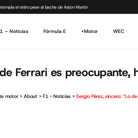
empla el retiro pese al bache de Aston Martin
1 – Noticias
Fórmula E
+Motor
WEC
o de Ferrari es preocupante,
rte motor
>
About
>
F1 - Noticias
>
Sergio Pérez, sincero: “Lo d