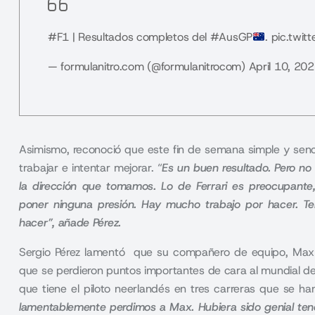
#F1
| Resultados completos del
#AusGP
.
pic.twi
— formulanitro.com (@formulanitrocom)
April 10, 20
Asimismo, reconoció que este fin de semana simple y senci
trabajar e intentar mejorar. “
Es un buen resultado. Pero n
la dirección que tomamos. Lo de Ferrari es preocupant
poner ninguna presión. Hay mucho trabajo por hacer. 
hacer”, añade Pérez.
Sergio Pérez
lamentó que su compañero de equipo, Max V
que se perdieron puntos importantes de cara al mundial d
que tiene el piloto neerlandés en tres carreras que se 
lamentablemente perdimos a Max. Hubiera sido genial ten