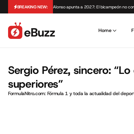
BREAKING NEW:
Alonso apunta a 2027: El bicampeón no cont
Home
F
Sergio Pérez, sincero: “L
superiores”
FormulaNitro.com: Fórmula 1 y toda la actualidad del depo