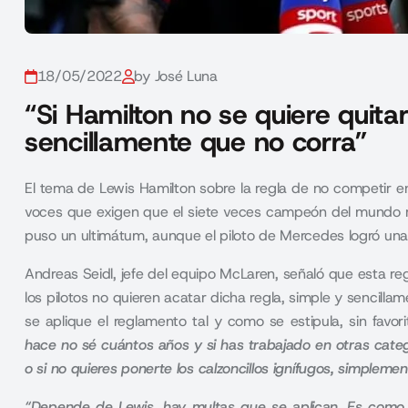
18/05/2022
by José Luna
“Si Hamilton no se quiere quitar
sencillamente que no corra”
El tema de Lewis Hamilton sobre la regla de no competir e
voces que exigen que el siete veces campeón del mundo re
puso un ultimátum, aunque el piloto de Mercedes logró un
Andreas Seidl,
jefe del equipo
McLaren
, señaló que esta r
los pilotos no quieren acatar dicha regla, simple y sencil
se aplique el reglamento tal y como se estipula, sin favor
hace no sé cuántos años y si has trabajado en otras categor
o si no quieres ponerte los calzoncillos ignífugos, simplemen
“Depende de Lewis, hay multas que se aplican. Es como s