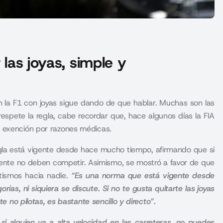
 las joyas, simple y
n la F1 con joyas sigue dando de que hablar. Muchas son las
spete la regla, cabe recordar que, hace algunos días la FIA
a exención por razones médicas.
egla está vigente desde hace mucho tiempo, afirmando que si
lamente no deben competir. Asimismo, se mostró a favor de que
itismos hacia nadie.
“Es una norma que está vigente desde
ías, ni siquiera se discute. Si no te gusta quitarte las joyas
te no pilotas, es bastante sencillo y directo”.
i alguien va a alta velocidad en las carreteras, no puedes