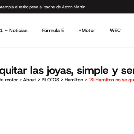
empla el retiro pese al bache de Aston Martin
1 – Noticias
Fórmula E
+Motor
WEC
quitar las joyas, simple y s
rte motor
>
About
>
PILOTOS
>
Hamilton
>
“Si Hamilton no se qu