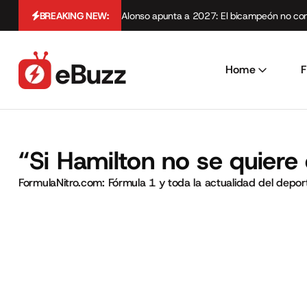
BREAKING NEW:
Alonso apunta a 2027: El bicampeón no cont
Home
F
“Si Hamilton no se quiere 
FormulaNitro.com: Fórmula 1 y toda la actualidad del depo