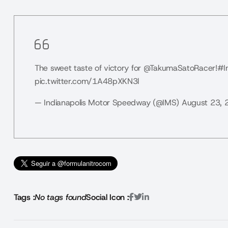
The sweet taste of victory for
@TakumaSatoRacer
!
#I
pic.twitter.com/1A48pXKN3l
— Indianapolis Motor Speedway (@IMS)
August 23, 
Tags :
No tags found
Social Icon :