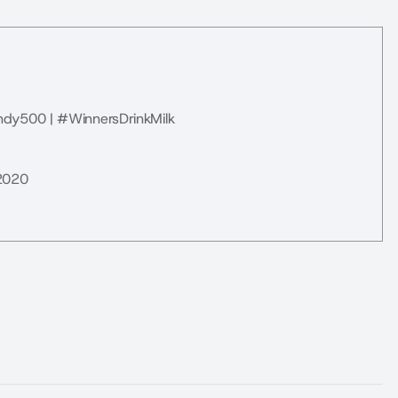
ndy500
|
#WinnersDrinkMilk
2020