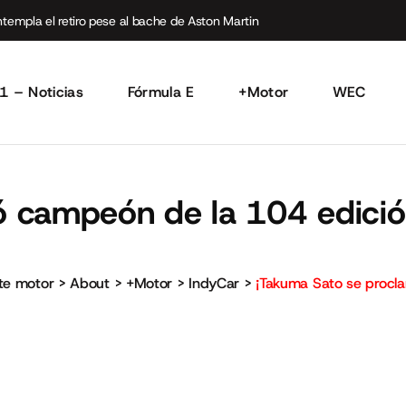
empla el retiro pese al bache de Aston Martin
1 – Noticias
Fórmula E
+Motor
WEC
 campeón de la 104 edición
rte motor
>
About
>
+Motor
>
IndyCar
>
¡Takuma Sato se procla