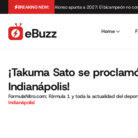
BREAKING NEW:
Alonso apunta a 2027: El bicampeón no cont
Home
F
¡Takuma Sato se proclamó
Indianápolis!
FormulaNitro.com: Fórmula 1 y toda la actualidad del depo
Indianápolis!