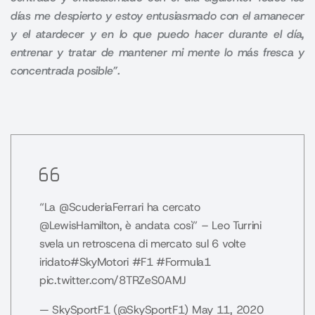
días me despierto y estoy entusiasmado con el amanecer
y el atardecer y en lo que puedo hacer durante el día,
entrenar y tratar de mantener mi mente lo más fresca y
concentrada posible”.
“La
@ScuderiaFerrari
ha cercato
@LewisHamilton
, è andata così” – Leo Turrini
svela un retroscena di mercato sul 6 volte
iridato
#SkyMotori
#F1
#Formula1
pic.twitter.com/8TRZeS0AMJ
— SkySportF1 (@SkySportF1)
May 11, 2020