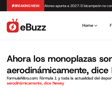
BREAKING NEW:
Alonso apunta a 2027: El bicampeón no cont
Home
F
Ahora los monoplazas son
aerodinámicamente, dice
FormulaNitro.com: Fórmula 1 y toda la actualidad del depo
aerodinámicamente, dice Newey