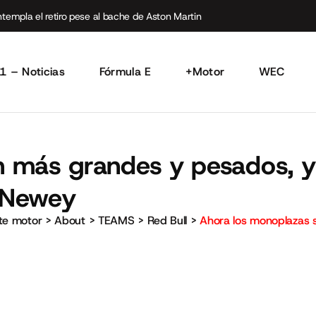
empla el retiro pese al bache de Aston Martin
1 – Noticias
Fórmula E
+Motor
WEC
 más grandes y pesados, y 
 Newey
rte motor
>
About
>
TEAMS
>
Red Bull
>
Ahora los monoplazas 