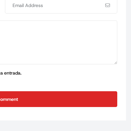
ta entrada.
Comment
Comment