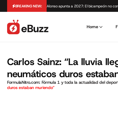
BREAKING NEW:
Alonso apunta a 2027: El bicampeón no cont
Home
F
Carlos Sainz: “La lluvia 
neumáticos duros estaba
FormulaNitro.com: Fórmula 1 y toda la actualidad del depo
duros estaban muriendo”