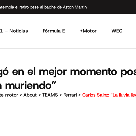
empla el retiro pese al bache de Aston Martin
1 – Noticias
Fórmula E
+Motor
WEC
llegó en el mejor momento po
n muriendo”
rte motor
>
About
>
TEAMS
>
Ferrari
>
Carlos Sainz: “La lluvia