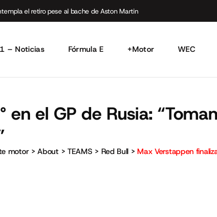
empla el retiro pese al bache de Aston Martin
1 – Noticias
Fórmula E
+Motor
WEC
° en el GP de Rusia: “Tomam
”
rte motor
>
About
>
TEAMS
>
Red Bull
>
Max Verstappen finaliza