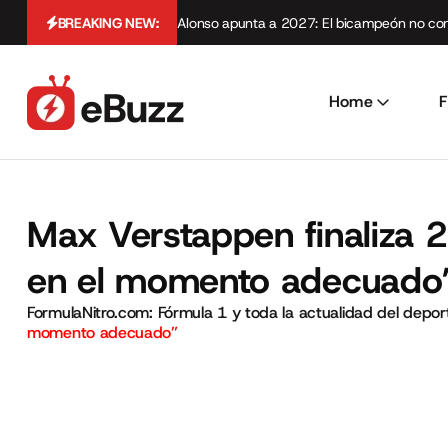
BREAKING NEW:
Alonso apunta a 2027: El bicampeón no cont
Home
F
Max Verstappen finaliza 2
en el momento adecuado
FormulaNitro.com: Fórmula 1 y toda la actualidad del depo
momento adecuado”