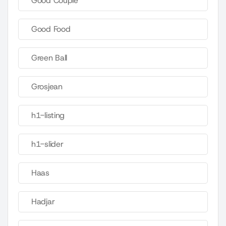
Good Couple
Good Food
Green Ball
Grosjean
h1-listing
h1-slider
Haas
Hadjar