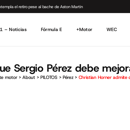
empla el retiro pese al bache de Aston Martin
1 – Noticias
Fórmula E
+Motor
WEC
ue Sergio Pérez debe mejora
rte motor
>
About
>
PILOTOS
>
Pérez
>
Christian Horner admite 