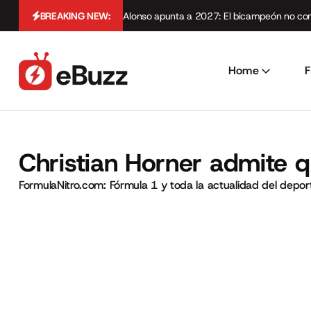
BREAKING NEW:
Alonso apunta a 2027: El bicampeón no cont
Home
F
Christian Horner admite q
FormulaNitro.com: Fórmula 1 y toda la actualidad del depo