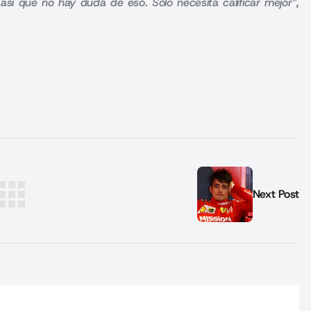
sí que no hay duda de eso. Solo necesita calificar mejor”,
Next Post