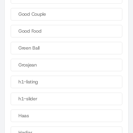
Good Couple
Good Food
Green Ball
Grosjean
h1-listing
h1-slider
Haas
Hadjar