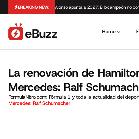
BREAKING NEW:
Alonso apunta a 2027: El bicampeón no cont
Home
F
La renovación de Hamilto
Mercedes: Ralf Schumach
FormulaNitro.com: Fórmula 1 y toda la actualidad del depo
Mercedes: Ralf Schumacher