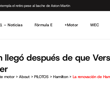
empla el retiro pese al bache de Aston Martin
1 – Noticias
Fórmula E
+Motor
WEC
n llegó después de que Ver
er
rte motor
>
About
>
PILOTOS
>
Hamilton
>
La renovación de Ham