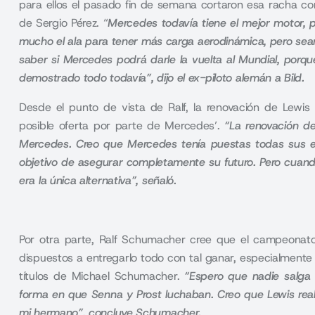
para ellos el pasado fin de semana cortaron esa racha c
de Sergio Pérez. “
Mercedes todavía tiene el mejor motor, 
mucho el ala para tener más carga aerodinámica, pero sean
saber si Mercedes podrá darle la vuelta al Mundial, porqu
demostrado todo todavía”, dijo el ex-piloto alemán a Bild.
Desde el punto de vista de Ralf, la renovación de Lewi
posible oferta por parte de Mercedes’.
“La renovación d
Mercedes. Creo que Mercedes tenía puestas todas sus es
objetivo de asegurar completamente su futuro. Pero cuando
era la única alternativa”, señaló.
Por otra parte, Ralf Schumacher cree que el campeonat
dispuestos a entregarlo todo con tal ganar, especialmente 
títulos de
Michael Schumacher
.
“Espero que nadie salga
forma en que Senna y Prost luchaban. Creo que Lewis real
mi hermano”, concluye Schumacher.