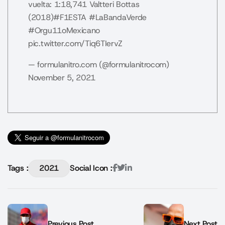
vuelta: 1:18,741 Valtteri Bottas
(2018)
#F1ESTA
#LaBandaVerde
#Orgu11oMexicano
pic.twitter.com/Tiq6TIervZ
— formulanitro.com (@formulanitrocom)
November 5, 2021
Tags :
2021
Social Icon :
Previous Post
Next Post