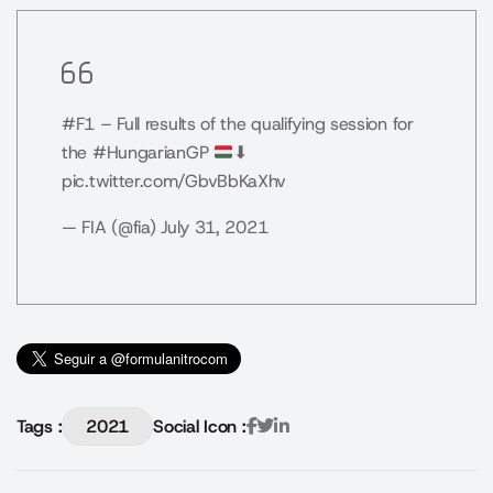
#F1
– Full results of the qualifying session for
the
#HungarianGP
⬇
pic.twitter.com/GbvBbKaXhv
— FIA (@fia)
July 31, 2021
Tags :
2021
Social Icon :