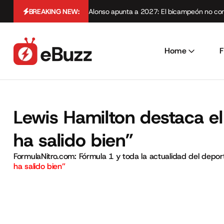
BREAKING NEW:
Alonso apunta a 2027: El bicampeón no cont
Home
F
Lewis Hamilton destaca el 
ha salido bien”
FormulaNitro.com: Fórmula 1 y toda la actualidad del depo
ha salido bien”