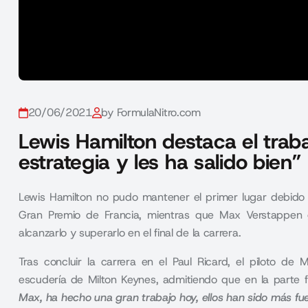
20/06/2021
by FormulaNitro.com
Lewis Hamilton destaca el trab
estrategia y les ha salido bien”
Lewis Hamilton no pudo mantener el primer lugar debido 
Gran Premio de Francia, mientras que Max Verstappen 
alcanzarlo y superarlo en el final de la carrera.
Tras concluir la carrera en el Paul Ricard, el piloto d
escudería de
Milton Keynes
, admitiendo que en la parte f
Max, ha hecho una gran trabajo hoy, ellos han sido más fuer