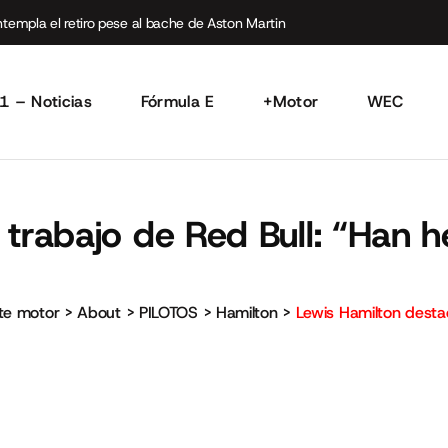
empla el retiro pese al bache de Aston Martin
1 – Noticias
Fórmula E
+Motor
WEC
trabajo de Red Bull: “Han h
rte motor
>
About
>
PILOTOS
>
Hamilton
>
Lewis Hamilton destac