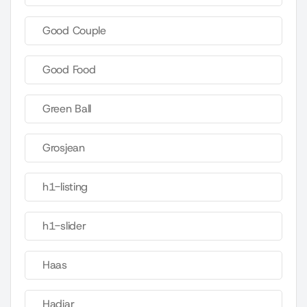
Good Couple
Good Food
Green Ball
Grosjean
h1-listing
h1-slider
Haas
Hadjar