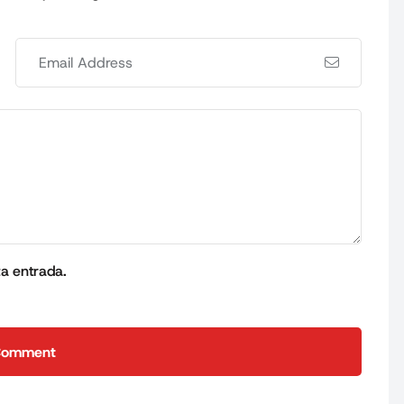
ta entrada.
Comment
Comment