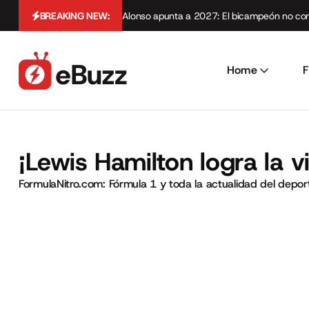
BREAKING NEW:
Alonso apunta a 2027: El bicampeón no cont
Home
F
¡Lewis Hamilton logra la v
FormulaNitro.com: Fórmula 1 y toda la actualidad del depo