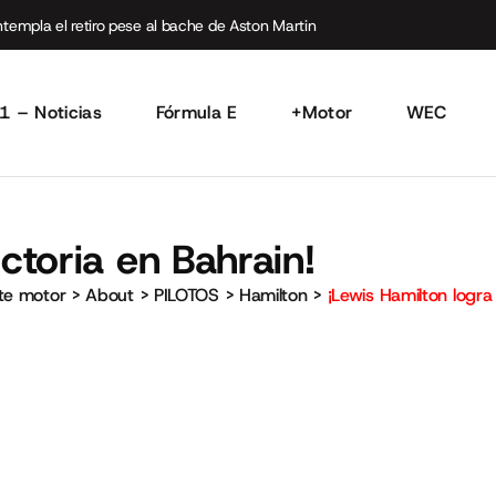
empla el retiro pese al bache de Aston Martin
1 – Noticias
Fórmula E
+Motor
WEC
ictoria en Bahrain!
rte motor
>
About
>
PILOTOS
>
Hamilton
>
¡Lewis Hamilton logra 