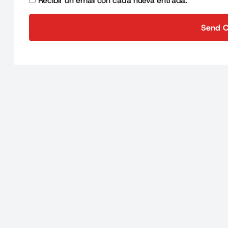
Recibir un email con cada nueva entrada.
Send 
Send 