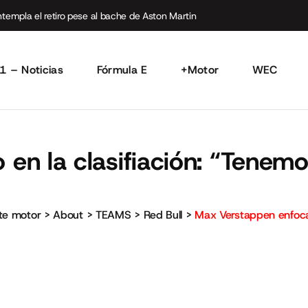
empla el retiro pese al bache de Aston Martin
1 – Noticias
Fórmula E
+Motor
WEC
en la clasifiación: “Tenem
rte motor
>
About
>
TEAMS
>
Red Bull
>
Max Verstappen enfocad