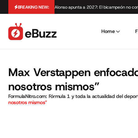
BREAKING NEW:
Alonso apunta a 2027: El bicampeón no cont
Home
F
Max Verstappen enfocado 
nosotros mismos”
FormulaNitro.com: Fórmula 1 y toda la actualidad del depo
nosotros mismos”