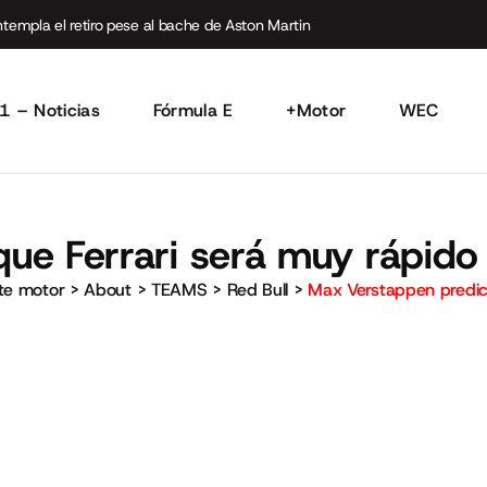
empla el retiro pese al bache de Aston Martin
1 – Noticias
Fórmula E
+Motor
WEC
ue Ferrari será muy rápido
rte motor
>
About
>
TEAMS
>
Red Bull
>
Max Verstappen predic