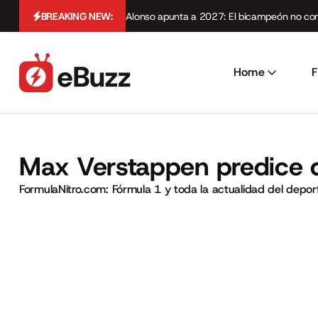
BREAKING NEW:
Alonso apunta a 2027: El bicampeón no cont
Home
F
Max Verstappen predice q
FormulaNitro.com: Fórmula 1 y toda la actualidad del depo