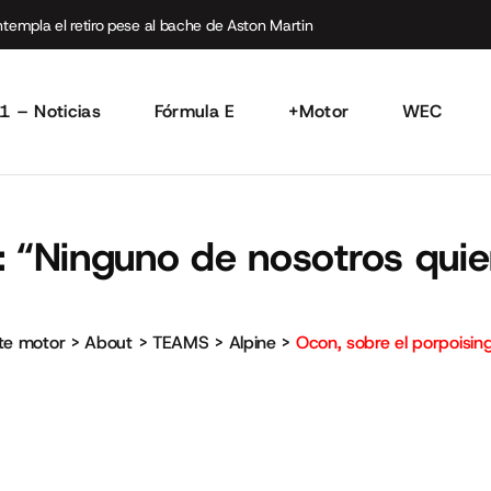
empla el retiro pese al bache de Aston Martin
1 – Noticias
Fórmula E
+Motor
WEC
: “Ninguno de nosotros quie
rte motor
>
About
>
TEAMS
>
Alpine
>
Ocon, sobre el porpoisin