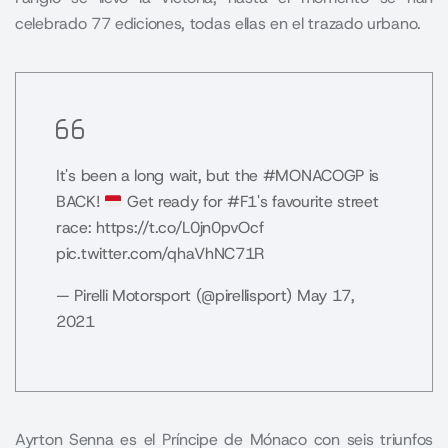
celebrado 77 ediciones, todas ellas en el trazado urbano.
It's been a long wait, but the
#MONACOGP
is
BACK!
Get ready for
#F1
's favourite street
race:
https://t.co/L0jn0pvOcf
pic.twitter.com/qhaVhNC71R
— Pirelli Motorsport (@pirellisport)
May 17,
2021
Ayrton Senna es el Príncipe de Mónaco con seis triunfos