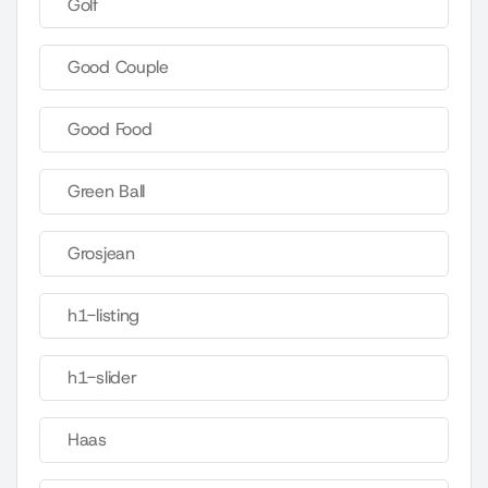
Golf
Good Couple
Good Food
Green Ball
Grosjean
h1-listing
h1-slider
Haas