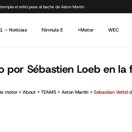
empla el retiro pese al bache de Aston Martin
1 – Noticias
Fórmula E
+Motor
WEC
o por Sébastien Loeb en la f
rte motor
>
About
>
TEAMS
>
Aston Martin
>
Sebastian Vettel d