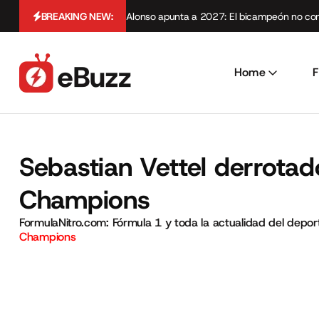
BREAKING NEW:
Alonso apunta a 2027: El bicampeón no cont
Home
F
Sebastian Vettel derrotad
Champions
FormulaNitro.com: Fórmula 1 y toda la actualidad del depo
Champions