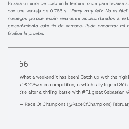
forzara un error de Loeb en la tercera ronda para llevarse su
con una ventaja de 0.786 s. “
Estoy muy feliz. No es fáci
noruegos porque están realmente acostumbrados a estas
presentimiento este fin de semana. Pude encontrar mi 
finalizar la prueba.
What a weekend it has been! Catch up with the highli
#ROCSweden
competition, in which rally legend Sé
title after a thrilling battle with
#F1
great Sebastian Ve
— Race Of Champions (@RaceOfChampions)
Februar