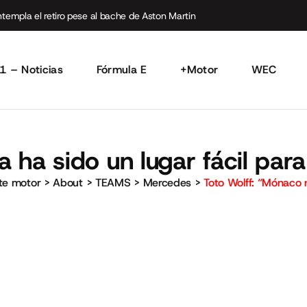
empla el retiro pese al bache de Aston Martin
1 – Noticias
Fórmula E
+Motor
WEC
 ha sido un lugar fácil par
rte motor
>
About
>
TEAMS
>
Mercedes
>
Toto Wolff: “Mónaco n