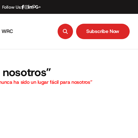
Follow Us:
WRC
Subscribe Now
Subscribe Now
a nosotros”
unca ha sido un lugar fácil para nosotros”