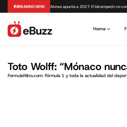
BREAKING NEW:
Alonso apunta a 2027: El bicampeón no cont
Home
F
Toto Wolff: “Mónaco nunca
FormulaNitro.com: Fórmula 1 y toda la actualidad del depo